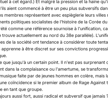
tuel à cet égard.) Et malgré la pression et la haine qu'
 qu'ils aient commencé à être un peu plus subversifs d
es membres représentent avec espièglerie leurs villes na
s politiques socialistes de l'histoire de la Corée du 
été comme une référence sournoise à l'unification, car 
e trouve actuellement au nord du 38e parallèle). L'unifi
ces de la société ont tendance à considérer toute tent
prenne à être discret sur ses convictions progressist
que.
e que jusqu'à un certain point. Il n'est pas surprena
ant dans la complaisance ou l'amertume, se transforman
ne musique faite par de jeunes hommes en colère, mais l
 une coïncidence si
le premier album de Rage Against 
nie en tant que groupe.
jours aussi fort, aussi radical et subversif que jamais 