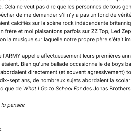
. Cela ne veut pas dire que les personnes de tous ge
her de me demander s'il n'y a pas un fond de vérité à 
ient calcifiés sur la scène rock indépendante britanniq
 frère et moi plaisantons parfois sur ZZ Top, Led Ze
on la musique sur laquelle notre propre père s'était i
l'ARMY appelle affectueusement leurs premières année
taient. Bien qu'une ballade occasionnelle de boys band 
s abordaient directement (et souvent agressivement) t
ix-sept ans, de nombreux sujets abordaient la scolarit
yd que de
What I Go to School For
des Jonas Brothers
 la pensée
s.