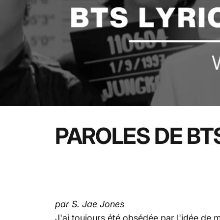
PAROLES
DE
BT
par S. Jae Jones
J'ai toujours été obsédée par l'idée de 