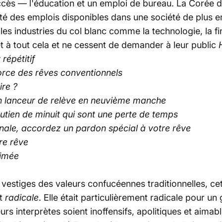
succès — l'éducation et un emploi de bureau. La Corée
ité des emplois disponibles dans une société de plus en
s industries du col blanc comme la technologie, la fin
t à tout cela et ne cessent de demander à leur public
répétitif
 force des rêves conventionnels
re ?
n lanceur de relève en neuvième manche
utien de minuit qui sont une perte de temps
rnale, accordez un pardon spécial à votre rêve
re rêve
rimée
vestiges des valeurs confucéennes traditionnelles, cet
it
radicale
. Elle était particulièrement radicale pour un 
urs interprètes soient inoffensifs, apolitiques et aima