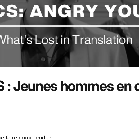
S
:
Jeunes
hommes
en
me faire comprendre.