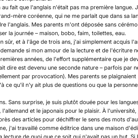
 au fait que l'anglais n'était pas ma première langue. 
rand-mère coréenne, qui ne me parlait que dans sa lang
e l'anglais. Mes parents m'ont déposée sans cérémoni
r la journée – maison, bobo, faim, toilettes, eau.
n sûr, et à l'âge de trois ans, j'ai simplement acquis
e demande si mon amour de la lecture et de l'écriture n
 premières années, de l'effort supplémentaire que je de
t dire est devenu une seconde nature – parfois par né
nellement par provocation). Mes parents se plaignaien
à ce qu'il n'y ait plus de questions ou que la personne
ens. Sans surprise, je suis plutôt douée pour les langues 
'allemand et le japonais pour le plaisir. À l'université, 
 après des articles pour déchiffrer le sens des mots d'a
me, j'ai travaillé comme éditrice dans une maison d'éd
 lecture de quoi que ce soit qui n'avait pas un but. Si l