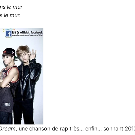
ns le mur
s le mur.
 Dream
, une chanson de rap très... enfin... sonnant 201