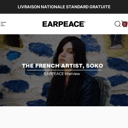
Passer au contenu
LIVRAISON NATIONALE STANDARD GRATUITE
0
EARPEACE
Navigation
Rech
P