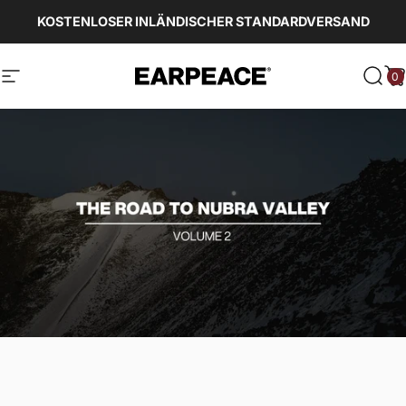
Direkt zum Inhalt
KOSTENLOSER INLÄNDISCHER STANDARDVERSAND
0
EARPEACE
Seitennavigation
Such
W